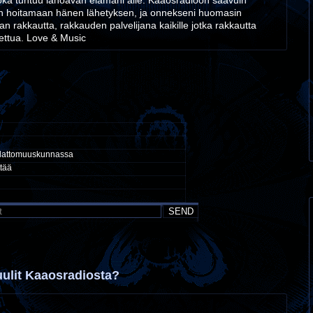
ka tuntuu lahoavan elämäni alle. Kaaosradioon saavuin
in hoitamaan hänen lähetyksen, ja onnekseni huomasin
an rakkautta, rakkauden palvelijana kaikille jotka rakkautta
itettua. Love & Music
allattomuuskunnassa
ttää
uulit Kaaosradiosta?