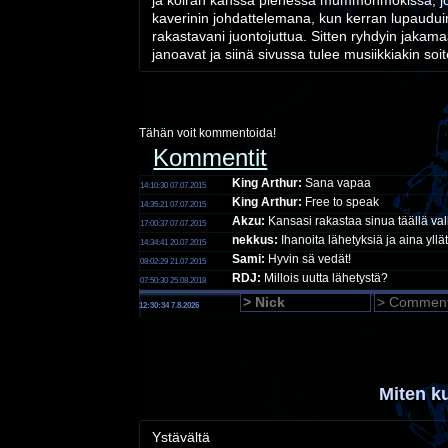
ja koiran kanssa pienessä mummonmökissä, jo
kaverinin johdattelemana, kun kerran lupaudu
rakastavani juontojuttua. Sitten ryhdyin jakama
janoavat ja siinä sivussa tulee musiikkiakin so
Tähän voit kommentoida!
Kommentit
King Arthur:
Sana vapaa
14:10:30 07.07.2015
King Arthur:
Free to speak
14:35:21 07.07.2015
Akzu:
Kansasi rakastaa sinua täällä v
17:00:37 07.07.2015
nekkus:
Ihanoita lähetyksiä ja aina yllä
14:34:41 20.07.2015
Sami:
Hyvin sä vedät!
08:02:29 21.07.2015
RDJ:
Millois uutta lähetystä?
07:50:30 25.08.2018
12:30:35 7.8.2026
Miten k
Ystävältä