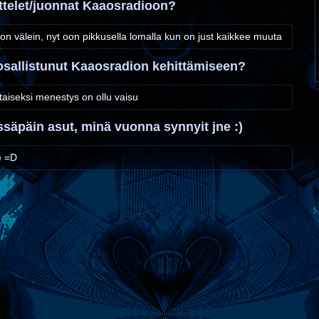
ttelet/juonnat Kaaosradioon?
ikon välein, nyt oon pikkusella lomalla kun on just kaikkee muuta
 osallistunut Kaaosradion kehittämiseen?
istaiseksi menestys on ollu vaisu
ssäpäin asut, minä vuonna synnyit jne :)
e =D