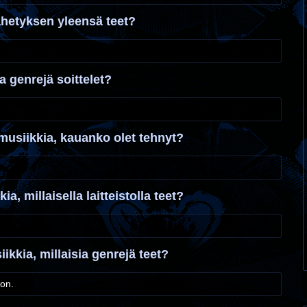
ähetyksen yleensä teet?
ia genrejä soittelet?
musiikkia, kauanko olet tehnyt?
ia, millaisella laitteistolla teet?
iikkia, millaisia genrejä teet?
 on.