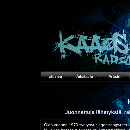
Etusivu
Aikataulu
Artistit
Juonnettuja lähetyksiä, ra
Olen vuonna 1973 syntynyt singer-songwriter 