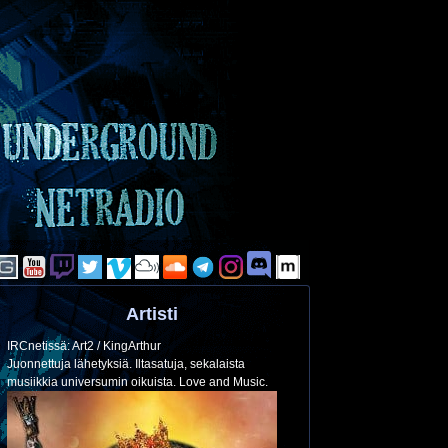
Artisti
IRCnetissä: Art2 / KingArthur
Juonnettuja lähetyksiä. Iltasatuja, sekalaista
musiikkia universumin oikuista. Love and Music.