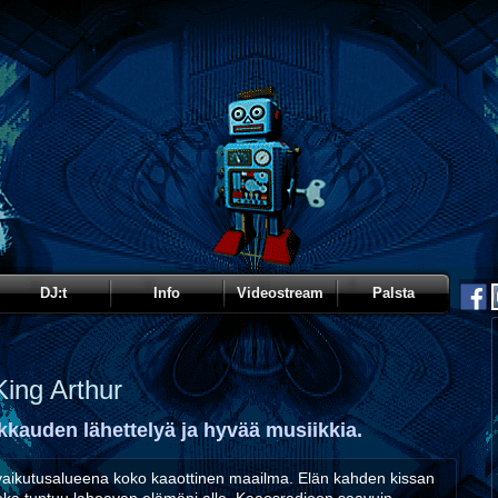
DJ:t
Info
Videostream
Palsta
King Arthur
kkauden lähettelyä ja hyvää musiikkia.
vaikutusalueena koko kaaottinen maailma. Elän kahden kissan