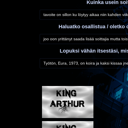
Kuinka usein soi
tavoite on sillon ku löytyy aikaa niin kahden vi
Haluatko osallistua / oletko
joo oon yrittänyt saada lisää soittajia mutta to
Lopuksi vähän itsestäsi, mi
Työtön, Eura, 1973, on koira ja kaksi kissaa jn