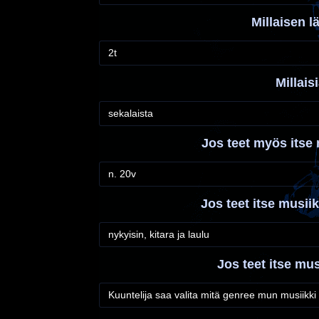
Millaisen l
2t
Millais
sekalaista
Jos teet myös itse 
n. 20v
Jos teet itse musiikk
nykyisin, kitara ja laulu
Jos teet itse mus
Kuuntelija saa valita mitä genree mun musiikki